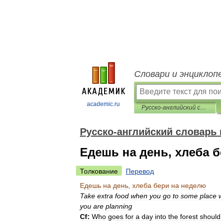
Словари и энциклоп
academic.ru
Русско-английский словарь пословиц и поговорок
Русско-английский словарь 
Едешь на день, хлеба 
Толкование
Перевод
Едешь
на
день
,
хлеба
бери
на
неделю
Take
extra
food
when
you
go
to
some
place
you
are
planning
Cf:
Who
goes
for
a
day
into
the
forest
should