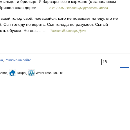
 мыльце, и брильце. У Варвары все в кармане (о запасливом
й? Пришел спас держи… …
В.И. Даль. Пословицы русского народа
ий голод свой, наевшийся, кого не позывает на еду, кто не
й. Сыт голоду не верить. Сыт голода не разумеет. Сытый
, хоть обухом. Не ешь… …
Толковый словарь Даля
ка
,
Реклама на сайте
18+
omla,
Drupal,
WordPress, MODx.