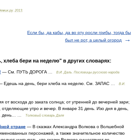
демик
.
ру
.
2013
.
Если бы, да кабы, да во рту росли грибы, тогда бы
был не рот, а целый огород
, хлеба бери на неделю" в других словарях:
!
— См. ПУТЬ ДОРОГА …
В.И. Даль. Пословицы русского народа
 Едешь на день, бери хлеба на неделю. См. ЗАПАС …
В.И.
мя от восхода до заката солнца; от утренней до вечерней зари;
 отделяющие утро и вечер. В январе 31 день. Изо дня в день,
зап. день… …
Толковый словарь Даля
бной стране
— В сказках Александра Волкова о Волшебной
именованных персонажей, а также значительное количество
едует учитывать, что сказки Волкова существуют во