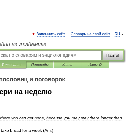
Запомнить сайт
Словарь на свой сайт
RU
едии на Академике
Найти!
Толкования
Переводы
Книги
Игры ⚽
пословиц и поговорок
бери на неделю
where
you
can
get
none
,
because
you
may
stay
there
longer
than
take
bread
for
a
week
(
Am
.
)