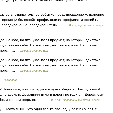
ожность, отрицательное событие предотвращение устранение
еждение (# болезней). профилактика. профилактический (#
ы). предохранение. предохранитель.… …
Идеографический словарь
уда, на кого, на что, указывает предмет, на который действие
 ответ на себя. На кого спит, на того и грезит. На что это
На него… …
Толковый словарь Даля
уда, на кого, на что, указывает предмет, на который действие
 ответ на себя. На кого спит, на того и грезит. На что это
На него… …
Толковый словарь Даля
 …
Википедия
 Попостись, помолись, да и в путь соберись! Николу в путь!
шка не дремли. Домашняя дума в дорогу не годится. Дорожному
 Избным теплом недалеко… …
В.И. Даль. Пословицы русского народа
). Плоха мышь, что один только лаз (одну лазею) знает. У