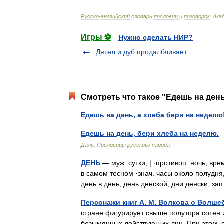
Русско
-
английский
словарь
пословиц
и
поговорок
.
Ака
Игры ⚽
Нужно сделать НИР?
Дятел и дуб продалбливает
Смотреть что такое "Едешь на день
Едешь на день, а хлеба бери на неделю
Едешь на день, бери хлеба на неделю.
—
Даль. Пословицы русского народа
ДЕНЬ
— муж. сутки; | ·противоп. ночь; вре
в самом тесном ·знач. часы около полудня,
день в день, день денской, дни денски, 
Персонажи книг А. М. Волкова о Волше
стране фигурирует свыше полутора сотен 
безымянных действующих лиц. При этом, сл