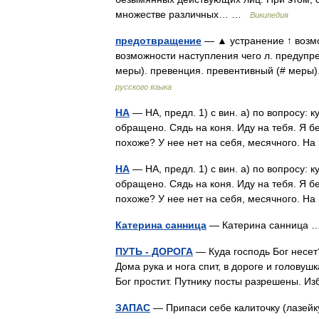
множестве различных… …
Википедия
предотвращение
— ▲ устранение ↑ возм
возможности наступления чего л. предупр
меры). превенция. превентивный (# мер
русского языка
НА
— НА, предл. 1) с вин. а) по вопросу: к
обращено. Сядь на коня. Иду на тебя. Я беру
похоже? У нее нет на себя, месячного. 
НА
— НА, предл. 1) с вин. а) по вопросу: к
обращено. Сядь на коня. Иду на тебя. Я беру
похоже? У нее нет на себя, месячного. 
Катерина санница
— Катерина санница
ПУТЬ - ДОРОГА
— Куда господь Бог несет?
Дома рука и нога спит, в дороге и голову
Бог простит. Путнику посты разрешены.
ЗАПАС
— Припаси себе калиточку (лазейку