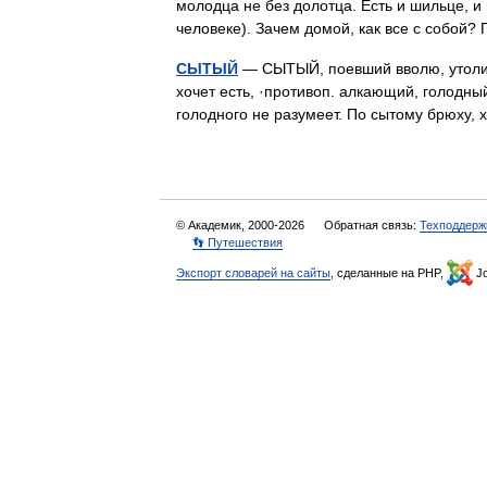
молодца не без долотца. Есть и шильце, и
человеке). Зачем домой, как все с собо
СЫТЫЙ
— СЫТЫЙ, поевший вволю, утоливш
хочет есть, ·противоп. алкающий, голодны
голодного не разумеет. По сытому брюху
© Академик, 2000-2026
Обратная связь:
Техподдерж
👣 Путешествия
Экспорт словарей на сайты
, сделанные на PHP,
Jo